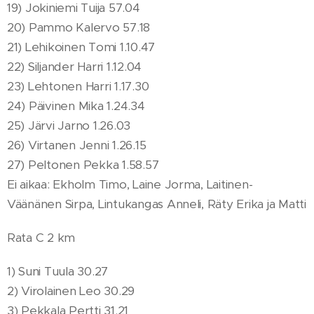
19) Jokiniemi Tuija 57.04
20) Pammo Kalervo 57.18
21) Lehikoinen Tomi 1.10.47
22) Siljander Harri 1.12.04
23) Lehtonen Harri 1.17.30
24) Päivinen Mika 1.24.34
25) Järvi Jarno 1.26.03
26) Virtanen Jenni 1.26.15
27) Peltonen Pekka 1.58.57
Ei aikaa: Ekholm Timo, Laine Jorma, Laitinen-
Väänänen Sirpa, Lintukangas Anneli, Räty Erika ja Matti
Rata C 2 km
1) Suni Tuula 30.27
2) Virolainen Leo 30.29
3) Pekkala Pertti 31.21