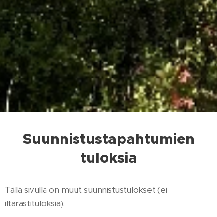
Suunnistustapahtumien
tuloksia
Tällä sivulla on muut suunnistustulokset (ei
iltarastituloksia).