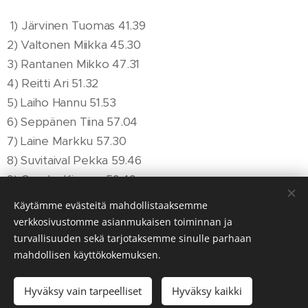
1) Järvinen Tuomas 41.39
2) Valtonen Miikka 45.30
3) Rantanen Mikko 47.31
4) Reitti Ari 51.32
5) Laiho Hannu 51.53
6) Seppänen Tiina 57.04
7) Laine Markku 57.30
8) Suvitaival Pekka 59.46
9) Ovaska Kimmo 59.49
10) Talja Joni 1.04.33
Käytämme evästeitä mahdollistaaksemme
11) Rantanen Riku 1.06.03
verkkosivustomme asianmukaisen toiminnan ja
12) Kinkki Seppo 1.11.03
turvallisuuden sekä tarjotaksemme sinulle parhaan
mahdollisen käyttökokemuksen.
13) Lindqvist Juhani 1.22.20
Ei aikaa: Saarinen Heikki
Hyväksy vain tarpeelliset
Hyväksy kaikki