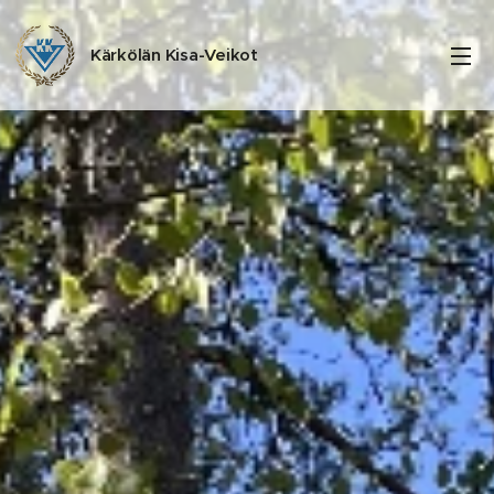
Kärkölän Kisa-Veikot