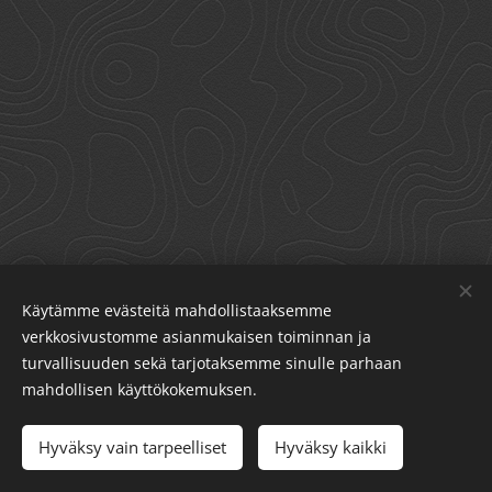
Käytämme evästeitä mahdollistaaksemme
verkkosivustomme asianmukaisen toiminnan ja
turvallisuuden sekä tarjotaksemme sinulle parhaan
Kärkölän Kisa-Veikot Ry | Virkatie 1, 16600 Järvelä | Email:
mahdollisen käyttökokemuksen.
karkolankv@gmail.com
Evästeet
Hyväksy vain tarpeelliset
Hyväksy kaikki