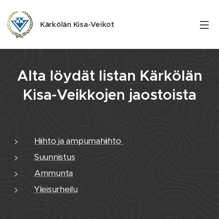
Kärkölän Kisa-Veikot
Alta löydät listan Kärkölän
Kisa-Veikkojen jaostoista
Hiihto ja ampumahiihto
Suunnistus
Ammunta
Yleisurheilu